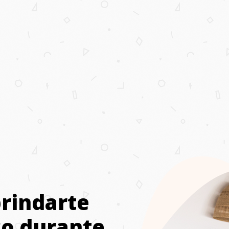
rindarte
co durante